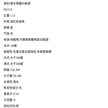
类别:微生物廉价碳源
PH:5-8
比重:1.25
外观:深红色液体
氮磷:低
气味:无
来源:纯植物,代替葡萄糖等复合碳源
冰点:-40度
毒害性:无毒无害无腐蚀性,非易燃易爆
闪点:大于200度
沸点:大于300度
粘度:150-300
分子量:50-100
水溶性:溶水
挥发性成分:无
氯离子:0.5%
污泥量:小
驯化时间:短