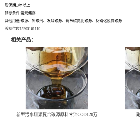
质保期:3年以上
储存条件:常规储存
其他用途:碳源、补碳剂、发酵碳源、调节碳氮比碳源、反硝化脱氮碳源
长期供应15205161119
相关产品：
新型污水碳源复合碳源原料甘油COD120万
副