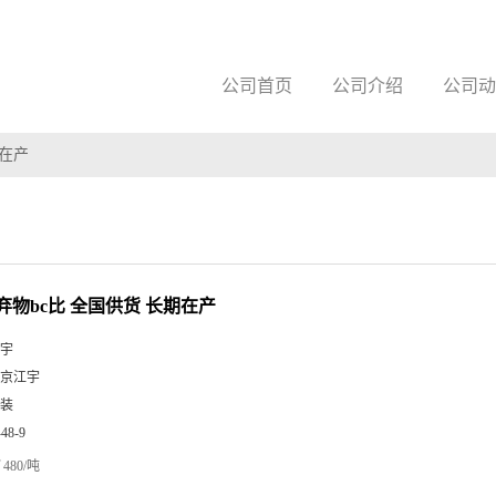
公司首页
公司介绍
公司动
期在产
弃物bc比 全国供货 长期在产
宇
京江宇
装
-48-9
480/吨