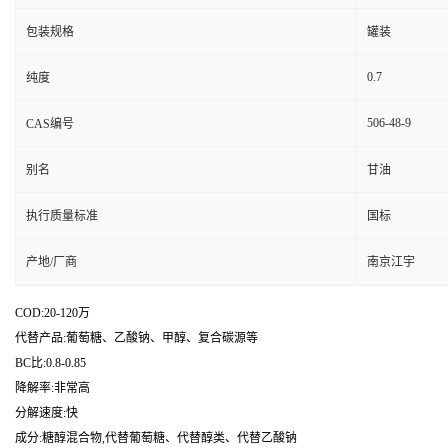
包装规格
罐装
0.7
纯度
506-48-9
CAS编号
别名
甘油
执行质量标准
国标
产地/厂商
南京江宇
COD:20-120万
代替产品:葡萄糖、乙酸钠、甲醇、复合碳源等
BC比:0.8-0.85
降解率:非常高
分解速度:快
成分:糖醇混合物,代替葡萄糖、代替醇类、代替乙酸钠