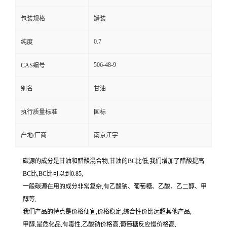
包装规格
罐装
0.7
纯度
506-48-9
CAS编号
别名
甘油
执行质量标准
国标
产地/厂商
南京江宇
碳源的成分是甘油和醋酸混合物,甘油的BC比低,我们增加了醋酸提高
BC比,BC比可以到0.85,
一般碳源在用的成分非常复杂,有乙酸钠、葡萄糖、乙酸、乙二醇、甲
醇等,
我们产品的特点是价格便宜,价格稳定,综合性价比远超其他产品,
甲醇,是危化品,有毒性,乙酸钠价格高,葡萄糖反应慢价格高,