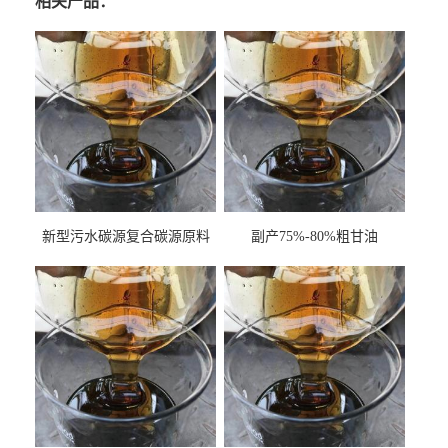
相关产品：
新型污水碳源复合碳源原料
副产75%-80%粗甘油
甘油COD120万