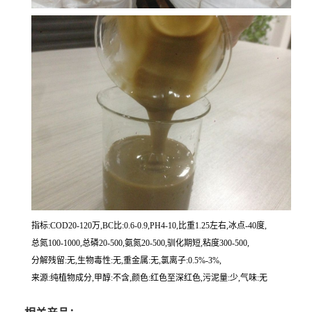
指标:COD20-120万,BC比:0.6-0.9,PH4-10,比重1.25左右,冰点-40度,
总氮100-1000,总磷20-500,氨氮20-500,驯化期短,粘度300-500,
分解残留:无,生物毒性:无,重金属:无,氯离子:0.5%-3%,
来源:纯植物成分,甲醇:不含,颜色:红色至深红色,污泥量:少,气味:无