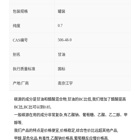
包装规格
罐装
0.7
纯度
506-48-9
CAS编号
别名
甘油
执行质量标准
国标
产地/厂商
南京江宇
碳源的成分是甘油和醋酸混合物,甘油的BC比低,我们增加了醋酸提高
BC比,BC比可以到0.85,
一般碳源在用的成分非常复杂,有乙酸钠、葡萄糖、乙酸、乙二醇、甲
醇等,
我们产品的特点是价格便宜,价格稳定,综合性价比远超其他产品,
甲醇,是危化品,有毒性,乙酸钠价格高,葡萄糖反应慢价格高,