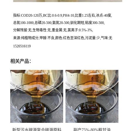
指标:COD20-120万,BC比:0.6-0.9,PH4-10,比重1.25左右,冰点-40度,
总氮100-1000,总磷20-500,氨氮20-500,驯化期短,粘度300-500,
分解残留:无,生物毒性:无,重金属:无,氯离子:0.5%-3%,
来源:纯植物成分,甲醇:不含,颜色:红色至深红色,污泥量:少,气味:无
1520516119
相关产品：
新型污水碳源复合碳源原料
副产75%-80%粗甘油