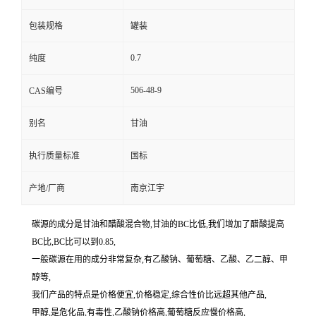
包装规格
罐装
0.7
纯度
506-48-9
CAS编号
别名
甘油
执行质量标准
国标
产地/厂商
南京江宇
碳源的成分是甘油和醋酸混合物,甘油的BC比低,我们增加了醋酸提高
BC比,BC比可以到0.85,
一般碳源在用的成分非常复杂,有乙酸钠、葡萄糖、乙酸、乙二醇、甲
醇等,
我们产品的特点是价格便宜,价格稳定,综合性价比远超其他产品,
甲醇,是危化品,有毒性,乙酸钠价格高,葡萄糖反应慢价格高,