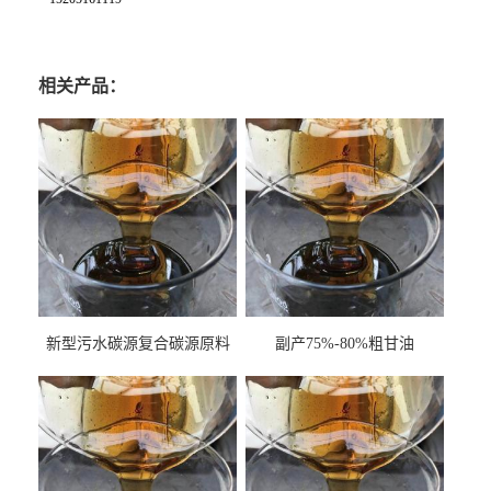
相关产品：
新型污水碳源复合碳源原料
副产75%-80%粗甘油
甘油COD120万