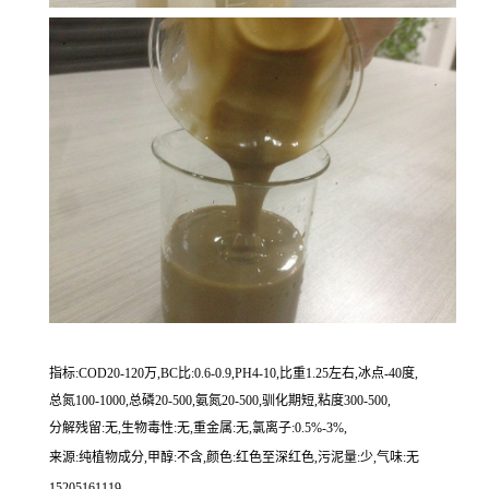
指标:COD20-120万,BC比:0.6-0.9,PH4-10,比重1.25左右,冰点-40度,
总氮100-1000,总磷20-500,氨氮20-500,驯化期短,粘度300-500,
分解残留:无,生物毒性:无,重金属:无,氯离子:0.5%-3%,
来源:纯植物成分,甲醇:不含,颜色:红色至深红色,污泥量:少,气味:无
15205161119