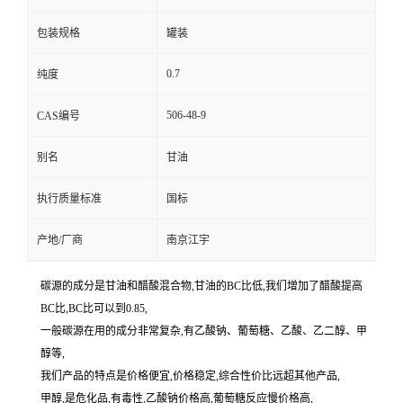
包装规格
罐装
0.7
纯度
506-48-9
CAS编号
别名
甘油
执行质量标准
国标
产地/厂商
南京江宇
碳源的成分是甘油和醋酸混合物,甘油的BC比低,我们增加了醋酸提高
BC比,BC比可以到0.85,
一般碳源在用的成分非常复杂,有乙酸钠、葡萄糖、乙酸、乙二醇、甲
醇等,
我们产品的特点是价格便宜,价格稳定,综合性价比远超其他产品,
甲醇,是危化品,有毒性,乙酸钠价格高,葡萄糖反应慢价格高,