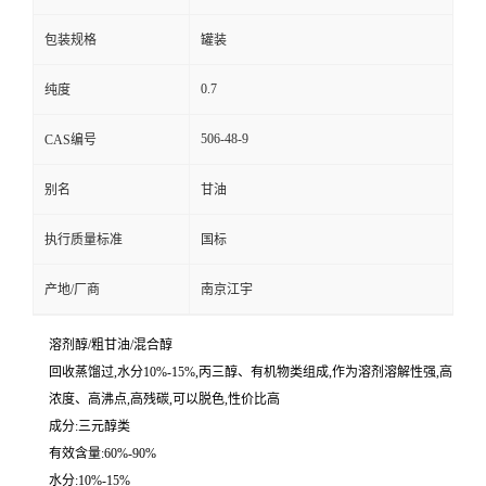
包装规格
罐装
0.7
纯度
506-48-9
CAS编号
别名
甘油
执行质量标准
国标
产地/厂商
南京江宇
溶剂醇/粗甘油/混合醇
回收蒸馏过,水分10%-15%,丙三醇、有机物类组成,作为溶剂溶解性强,高
浓度、高沸点,高残碳,可以脱色,性价比高
成分:三元醇类
有效含量:60%-90%
水分:10%-15%