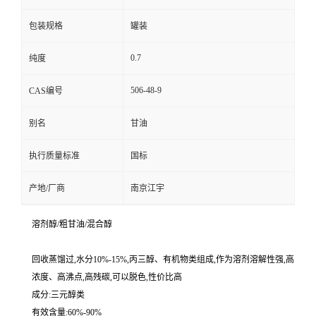
包装规格
罐装
0.7
纯度
506-48-9
CAS编号
别名
甘油
执行质量标准
国标
产地/厂商
南京江宇
溶剂醇/粗甘油/混合醇
回收蒸馏过,水分10%-15%,丙三醇、有机物类组成,作为溶剂溶解性强,高
浓度、高沸点,高残碳,可以脱色,性价比高
成分:三元醇类
有效含量:60%-90%