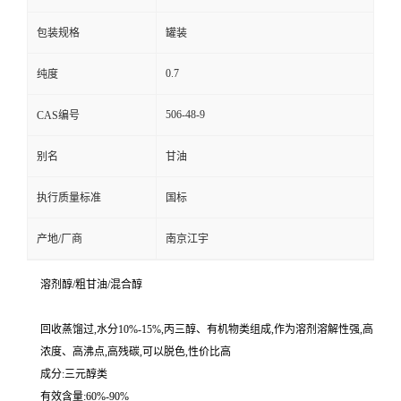
包装规格
罐装
0.7
纯度
506-48-9
CAS编号
别名
甘油
执行质量标准
国标
产地/厂商
南京江宇
溶剂醇/粗甘油/混合醇
回收蒸馏过,水分10%-15%,丙三醇、有机物类组成,作为溶剂溶解性强,高
浓度、高沸点,高残碳,可以脱色,性价比高
成分:三元醇类
有效含量:60%-90%