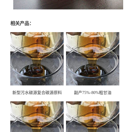
相关产品：
新型污水碳源复合碳源原料
副产75%-80%粗甘油
甘油COD120万