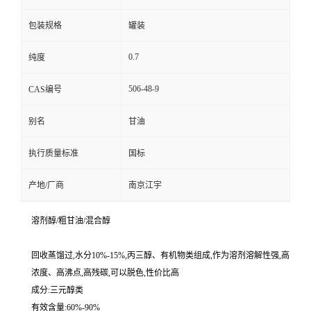
包装规格
罐装
0.7
纯度
506-48-9
CAS编号
别名
甘油
执行质量标准
国标
产地/厂商
南京江宇
溶剂醇/粗甘油/混合醇
回收蒸馏过,水分10%-15%,丙三醇、有机物类组成,作为溶剂溶解性强,高
浓度、高沸点,高残碳,可以脱色,性价比高
成分:三元醇类
有效含量:60%-90%