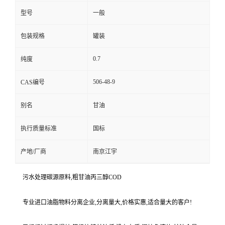
型号
一般
包装规格
罐装
0.7
纯度
506-48-9
CAS编号
别名
甘油
执行质量标准
国标
产地/厂商
南京江宇
污水处理碳源原料,粗甘油丙三醇COD
专业进口油脂物料分离企业,分离量大,价格实惠,适合量大的客户!