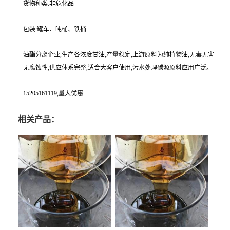
货物种类:非危化品
包装:罐车、吨桶、铁桶
油酯分离企业,生产各浓度甘油,产量稳定,上游原料为纯植物油,无毒无害
无腐蚀性,供应体系完整,适合大客户使用,污水处理碳源原料应用广泛。
15205161119,量大优惠
相关产品：