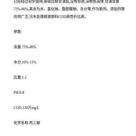
已经经过初步提纯,等级比精甘油低,没有杂质,深棕色液体,甘油含量
75%-80%,其余为水、氯化钠、脂肪酸钠、灰分等,作为助剂、添加剂等
应用广泛,污水处理碳源原料COD高性价比高。
参数:
含量:75%-80%
水分:10%-15%
比重:1.2
PH:6-8
COD:120万mg/L
化学名称:丙三醇