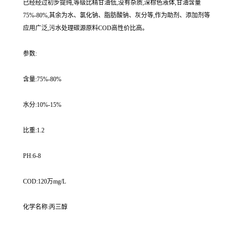
已经经过初步提纯,等级比精甘油低,没有杂质,深棕色液体,甘油含量
75%-80%,其余为水、氯化钠、脂肪酸钠、灰分等,作为助剂、添加剂等
应用广泛,污水处理碳源原料COD高性价比高。
参数:
含量:75%-80%
水分:10%-15%
比重:1.2
PH:6-8
COD:120万mg/L
化学名称:丙三醇