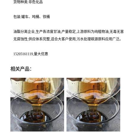
货物种类:非危化品
包装:罐车、吨桶、铁桶
油酯分离企业,生产各浓度甘油,产量稳定,上游原料为纯植物油,无毒无害
无腐蚀性,供应体系完整,适合大客户使用,污水处理碳源原料应用广泛。
15205161119,量大优惠
相关产品：