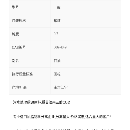
型号
一般
包装规格
罐装
0.7
纯度
506-48-9
CAS编号
别名
甘油
执行质量标准
国标
产地/厂商
南京江宇
污水处理碳源原料,粗甘油丙三醇COD
专业进口油脂物料分离企业,分离量大,价格实惠,适合量大的客户!