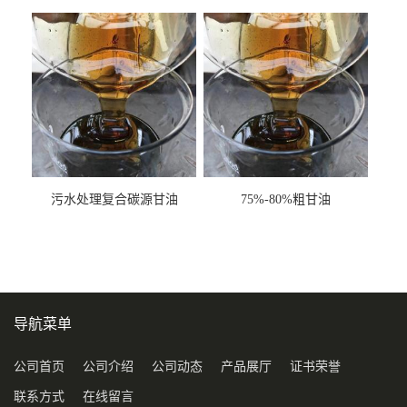
甘油COD120万
污水处理复合碳源甘油
75%-80%粗甘油
COD120万
导航菜单
公司首页
公司介绍
公司动态
产品展厅
证书荣誉
联系方式
在线留言