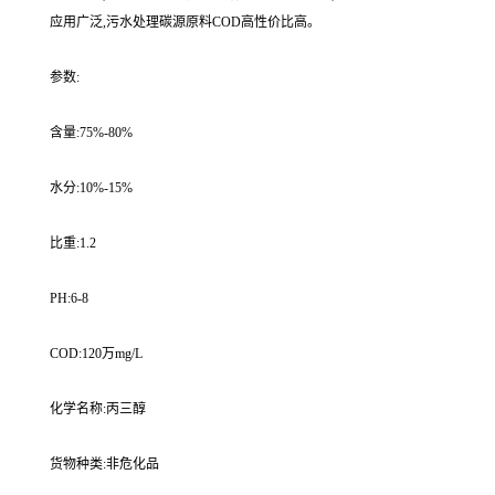
应用广泛,污水处理碳源原料COD高性价比高。
参数:
含量:75%-80%
水分:10%-15%
比重:1.2
PH:6-8
COD:120万mg/L
化学名称:丙三醇
货物种类:非危化品