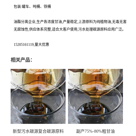
包装:罐车、吨桶、铁桶
油酯分离企业,生产各浓度甘油,产量稳定,上游原料为纯植物油,无毒无害
无腐蚀性,供应体系完整,适合大客户使用,污水处理碳源原料应用广泛。
15205161119,量大优惠
相关产品：
新型污水碳源复合碳源原料
副产75%-80%粗甘油