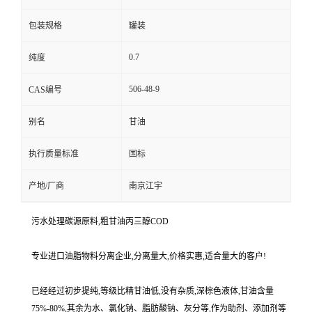
包装规格
罐装
0.7
纯度
506-48-9
CAS编号
别名
甘油
执行质量标准
国标
产地/厂商
南京江宇
污水处理碳源原料,粗甘油丙三醇COD
专业进口油脂物料分离企业,分离量大,价格实惠,适合量大的客户!
已经经过初步提纯,等级比精甘油低,没有杂质,深棕色液体,甘油含量
75%-80%,其余为水、氯化钠、脂肪酸钠、灰分等,作为助剂、添加剂等