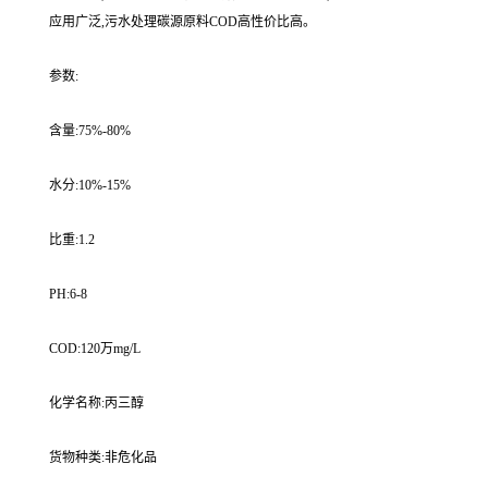
应用广泛,污水处理碳源原料COD高性价比高。
参数:
含量:75%-80%
水分:10%-15%
比重:1.2
PH:6-8
COD:120万mg/L
化学名称:丙三醇
货物种类:非危化品