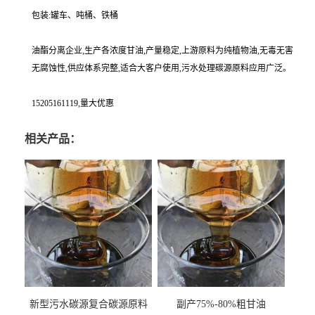
包装:罐车、吨桶、铁桶
油酯分离企业,生产各浓度甘油,产量稳定,上游原料为纯植物油,无毒无害
无腐蚀性,供应体系完整,适合大客户使用,污水处理碳源原料应用广泛。
15205161119,量大优惠
相关产品：
新型污水碳源复合碳源原料
副产75%-80%粗甘油