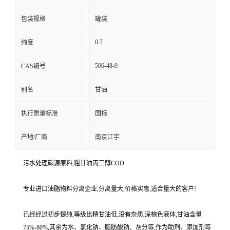
包装规格
罐装
0.7
纯度
506-48-9
CAS编号
别名
甘油
执行质量标准
国标
产地/厂商
南京江宇
污水处理碳源原料,粗甘油丙三醇COD
专业进口油脂物料分离企业,分离量大,价格实惠,适合量大的客户!
已经经过初步提纯,等级比精甘油低,没有杂质,深棕色液体,甘油含量
75%-80%,其余为水、氯化钠、脂肪酸钠、灰分等,作为助剂、添加剂等