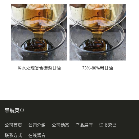
甘油COD120万
污水处理复合碳源甘油
75%-80%粗甘油
COD120万
导航菜单
公司首页
公司介绍
公司动态
产品展厅
证书荣誉
联系方式
在线留言