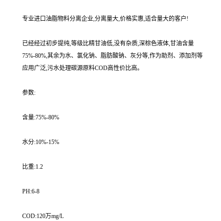
专业进口油脂物料分离企业,分离量大,价格实惠,适合量大的客户!
已经经过初步提纯,等级比精甘油低,没有杂质,深棕色液体,甘油含量
75%-80%,其余为水、氯化钠、脂肪酸钠、灰分等,作为助剂、添加剂等
应用广泛,污水处理碳源原料COD高性价比高。
参数:
含量:75%-80%
水分:10%-15%
比重:1.2
PH:6-8
COD:120万mg/L