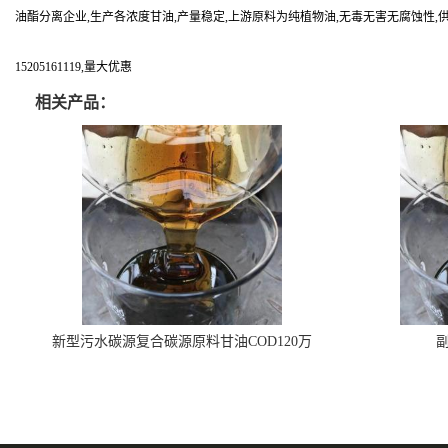
油酯分离企业,生产各浓度甘油,产量稳定,上游原料为纯植物油,无毒无害无腐蚀性,
15205161119,量大优惠
相关产品：
新型污水碳源复合碳源原料甘油COD120万
副