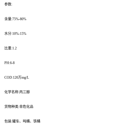
参数:
含量:75%-80%
水分:10%-15%
比重:1.2
PH:6-8
COD:120万mg/L
化学名称:丙三醇
货物种类:非危化品
包装:罐车、吨桶、铁桶