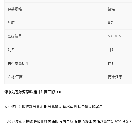
包装规格
罐装
0.7
纯度
506-48-9
CAS编号
别名
甘油
执行质量标准
国标
产地/厂商
南京江宇
污水处理碳源原料,粗甘油丙三醇COD
专业进口油脂物料分离企业,分离量大,价格实惠,适合量大的客户!
已经经过初步提纯,等级比精甘油低,没有杂质,深棕色液体,甘油含量75%-80%,