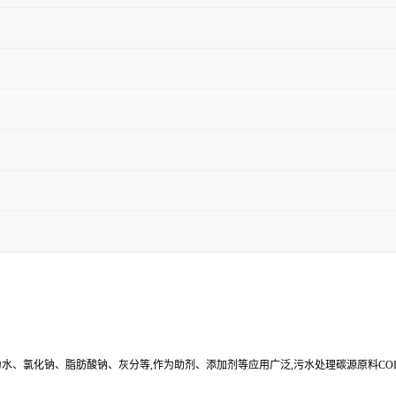
其余为水、氯化钠、脂肪酸钠、灰分等,作为助剂、添加剂等应用广泛,污水处理碳源原料C