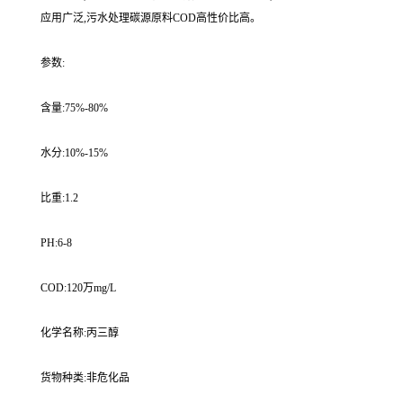
应用广泛,污水处理碳源原料COD高性价比高。
参数:
含量:75%-80%
水分:10%-15%
比重:1.2
PH:6-8
COD:120万mg/L
化学名称:丙三醇
货物种类:非危化品