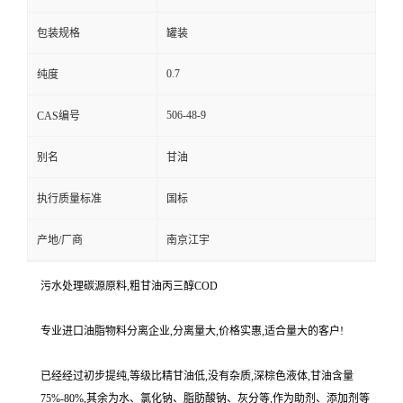
包装规格
罐装
0.7
纯度
506-48-9
CAS编号
别名
甘油
执行质量标准
国标
产地/厂商
南京江宇
污水处理碳源原料,粗甘油丙三醇COD
专业进口油脂物料分离企业,分离量大,价格实惠,适合量大的客户!
已经经过初步提纯,等级比精甘油低,没有杂质,深棕色液体,甘油含量
75%-80%,其余为水、氯化钠、脂肪酸钠、灰分等,作为助剂、添加剂等