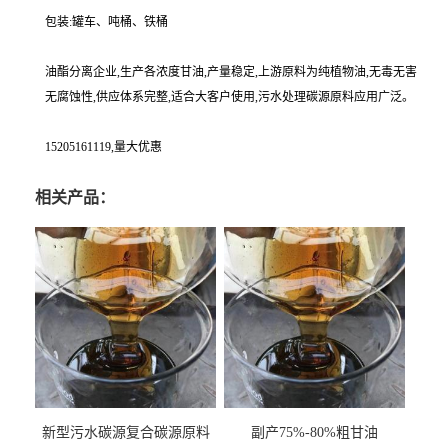
包装:罐车、吨桶、铁桶
油酯分离企业,生产各浓度甘油,产量稳定,上游原料为纯植物油,无毒无害
无腐蚀性,供应体系完整,适合大客户使用,污水处理碳源原料应用广泛。
15205161119,量大优惠
相关产品：
新型污水碳源复合碳源原料
副产75%-80%粗甘油