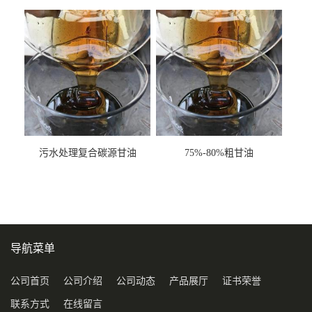
甘油COD120万
污水处理复合碳源甘油
75%-80%粗甘油
COD120万
导航菜单
公司首页
公司介绍
公司动态
产品展厅
证书荣誉
联系方式
在线留言