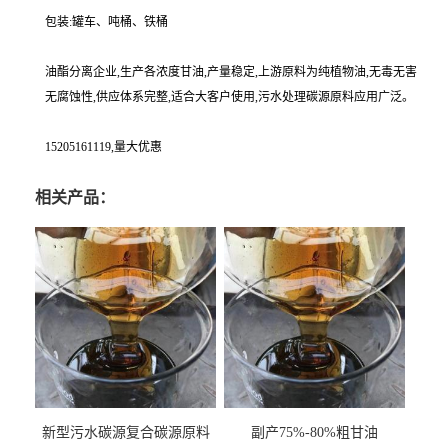
包装:罐车、吨桶、铁桶
油酯分离企业,生产各浓度甘油,产量稳定,上游原料为纯植物油,无毒无害
无腐蚀性,供应体系完整,适合大客户使用,污水处理碳源原料应用广泛。
15205161119,量大优惠
相关产品：
新型污水碳源复合碳源原料
副产75%-80%粗甘油