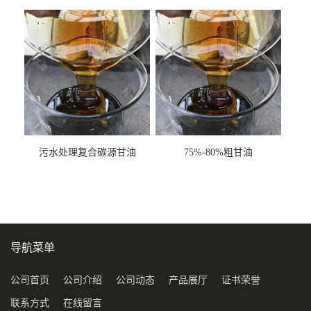
甘油COD120万
污水处理复合碳源甘油
75%-80%粗甘油
COD120万
导航菜单
公司首页
公司介绍
公司动态
产品展厅
证书荣誉
联系方式
在线留言