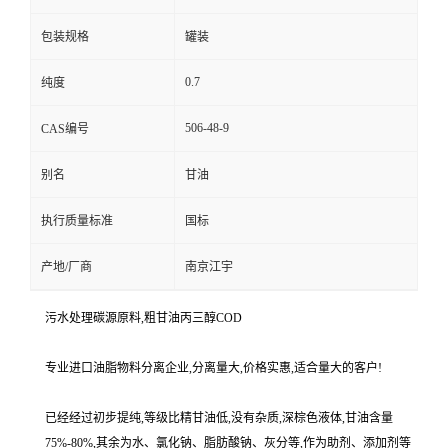
包装规格
罐装
0.7
纯度
506-48-9
CAS编号
别名
甘油
执行质量标准
国标
产地/厂商
南京江宇
污水处理碳源原料,粗甘油丙三醇COD
专业进口油脂物料分离企业,分离量大,价格实惠,适合量大的客户!
已经经过初步提纯,等级比精甘油低,没有杂质,深棕色液体,甘油含量
75%-80%,其余为水、氯化钠、脂肪酸钠、灰分等,作为助剂、添加剂等