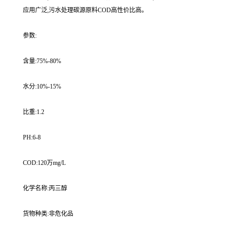
应用广泛,污水处理碳源原料COD高性价比高。
参数:
含量:75%-80%
水分:10%-15%
比重:1.2
PH:6-8
COD:120万mg/L
化学名称:丙三醇
货物种类:非危化品