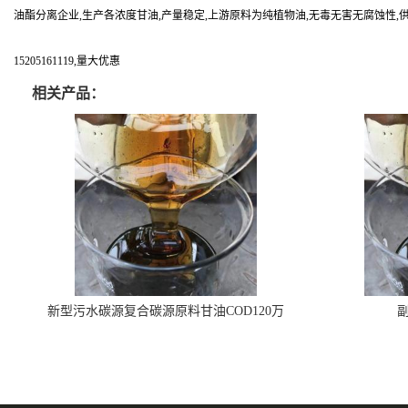
油酯分离企业,生产各浓度甘油,产量稳定,上游原料为纯植物油,无毒无害无腐蚀性,
15205161119,量大优惠
相关产品：
新型污水碳源复合碳源原料甘油COD120万
副