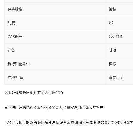
包装规格
罐装
0.7
纯度
506-48-9
CAS编号
别名
甘油
执行质量标准
国标
产地/厂商
南京江宇
污水处理碳源原料,粗甘油丙三醇COD
专业进口油脂物料分离企业,分离量大,价格实惠,适合量大的客户!
已经经过初步提纯,等级比精甘油低,没有杂质,深棕色液体,甘油含量75%-80%,