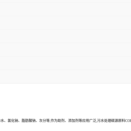
其余为水、氯化钠、脂肪酸钠、灰分等,作为助剂、添加剂等应用广泛,污水处理碳源原料C