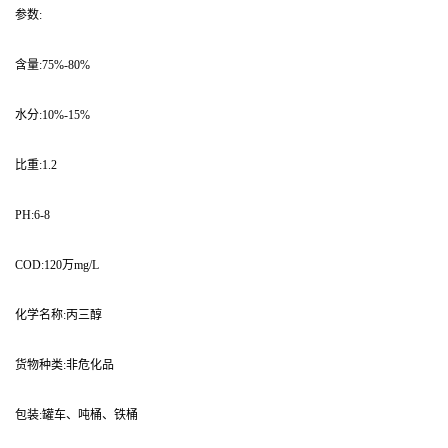
参数:
含量:75%-80%
水分:10%-15%
比重:1.2
PH:6-8
COD:120万mg/L
化学名称:丙三醇
货物种类:非危化品
包装:罐车、吨桶、铁桶