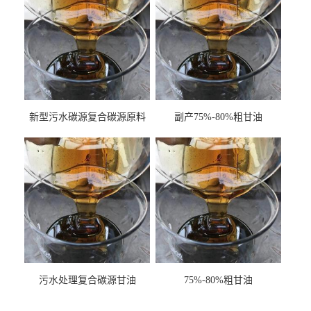
新型污水碳源复合碳源原料
副产75%-80%粗甘油
甘油COD120万
污水处理复合碳源甘油
75%-80%粗甘油
COD120万