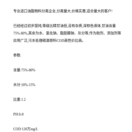
专业进口油脂物料分离企业,分离量大,价格实惠,适合量大的客户!
已经经过初步提纯,等级比精甘油低,没有杂质,深棕色液体,甘油含量
75%-80%,其余为水、氯化钠、脂肪酸钠、灰分等,作为助剂、添加剂等
应用广泛,污水处理碳源原料COD高性价比高。
参数:
含量:75%-80%
水分:10%-15%
比重:1.2
PH:6-8
COD:120万mg/L