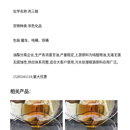
化学名称:丙三醇
货物种类:非危化品
包装:罐车、吨桶、铁桶
油酯分离企业,生产各浓度甘油,产量稳定,上游原料为纯植物油,无毒无害
无腐蚀性,供应体系完整,适合大客户使用,污水处理碳源原料应用广泛。
15205161119,量大优惠
相关产品：