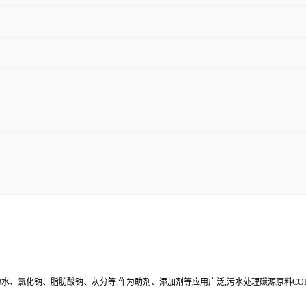
其余为水、氯化钠、脂肪酸钠、灰分等,作为助剂、添加剂等应用广泛,污水处理碳源原料C