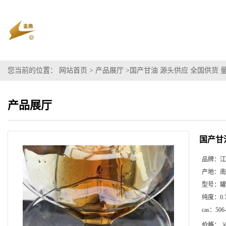
您当前的位置：
网站首页
>
产品展厅
>
国产甘油 源头供应 全国供货 
产品展厅
国产甘
品牌：
江
产地：
南
型号：
罐
纯度：
0.
cas：
506
价格：
￥