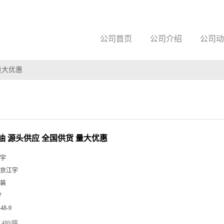
公司首页
公司介绍
公司动
量大优惠
油 源头供应 全国供货 量大优惠
宇
京江宇
装
7
-48-9
480/吨