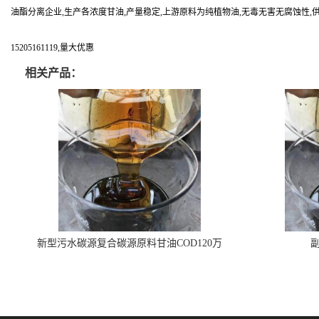
油酯分离企业,生产各浓度甘油,产量稳定,上游原料为纯植物油,无毒无害无腐蚀性,
15205161119,量大优惠
相关产品：
新型污水碳源复合碳源原料甘油COD120万
副