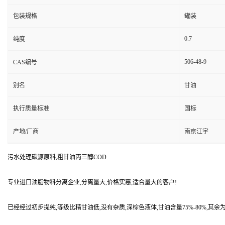
包装规格
罐装
0.7
纯度
506-48-9
CAS编号
别名
甘油
执行质量标准
国标
产地/厂商
南京江宇
污水处理碳源原料,粗甘油丙三醇COD
专业进口油脂物料分离企业,分离量大,价格实惠,适合量大的客户!
已经经过初步提纯,等级比精甘油低,没有杂质,深棕色液体,甘油含量75%-80%,