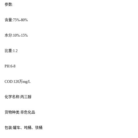
参数:
含量:75%-80%
水分:10%-15%
比重:1.2
PH:6-8
COD:120万mg/L
化学名称:丙三醇
货物种类:非危化品
包装:罐车、吨桶、铁桶