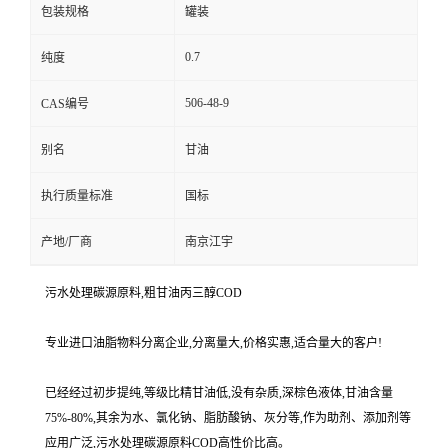
包装规格
罐装
0.7
纯度
506-48-9
CAS编号
别名
甘油
执行质量标准
国标
产地/厂商
南京江宇
污水处理碳源原料,粗甘油丙三醇COD
专业进口油脂物料分离企业,分离量大,价格实惠,适合量大的客户!
已经经过初步提纯,等级比精甘油低,没有杂质,深棕色液体,甘油含量
75%-80%,其余为水、氯化钠、脂肪酸钠、灰分等,作为助剂、添加剂等
应用广泛,污水处理碳源原料COD高性价比高。