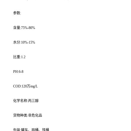
参数:
含量:75%-80%
水分:10%-15%
比重:1.2
PH:6-8
COD:120万mg/L
化学名称:丙三醇
货物种类:非危化品
包装:罐车、吨桶、铁桶