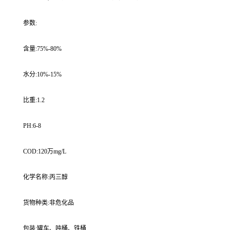
参数:
含量:75%-80%
水分:10%-15%
比重:1.2
PH:6-8
COD:120万mg/L
化学名称:丙三醇
货物种类:非危化品
包装:罐车、吨桶、铁桶