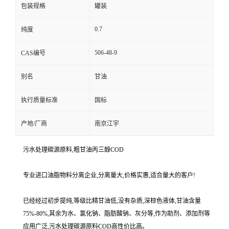
包装规格
罐装
0.7
纯度
506-48-9
CAS编号
别名
甘油
执行质量标准
国标
产地/厂商
南京江宇
污水处理碳源原料,粗甘油丙三醇COD
专业进口油脂物料分离企业,分离量大,价格实惠,适合量大的客户!
已经经过初步提纯,等级比精甘油低,没有杂质,深棕色液体,甘油含量
75%-80%,其余为水、氯化钠、脂肪酸钠、灰分等,作为助剂、添加剂等
应用广泛,污水处理碳源原料COD高性价比高。