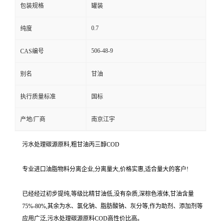
包装规格
罐装
0.7
纯度
506-48-9
CAS编号
别名
甘油
执行质量标准
国标
产地/厂商
南京江宇
污水处理碳源原料,粗甘油丙三醇COD
专业进口油脂物料分离企业,分离量大,价格实惠,适合量大的客户!
已经经过初步提纯,等级比精甘油低,没有杂质,深棕色液体,甘油含量
75%-80%,其余为水、氯化钠、脂肪酸钠、灰分等,作为助剂、添加剂等
应用广泛,污水处理碳源原料COD高性价比高。