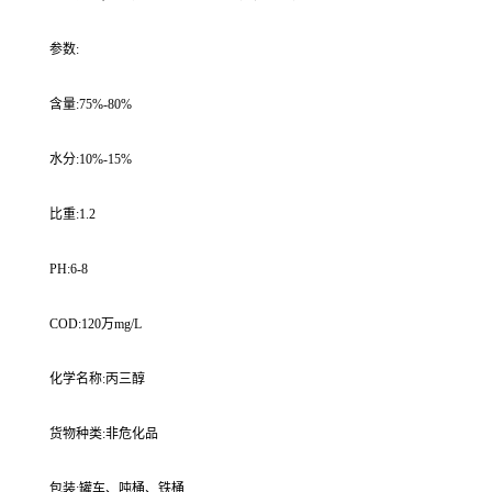
参数:
含量:75%-80%
水分:10%-15%
比重:1.2
PH:6-8
COD:120万mg/L
化学名称:丙三醇
货物种类:非危化品
包装:罐车、吨桶、铁桶