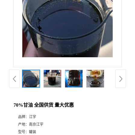
70%甘油 全国供货 量大优惠
品牌：
江宇
产地：
南京江宇
型号：
罐装