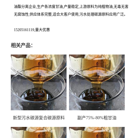
油酯分离企业,生产各浓度甘油,产量稳定,上游原料为纯植物油,无毒无害
无腐蚀性,供应体系完整,适合大客户使用,污水处理碳源原料应用广泛。
15205161119,量大优惠
相关产品：
新型污水碳源复合碳源原料
副产75%-80%粗甘油
甘油COD120万