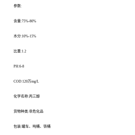
参数:
含量:75%-80%
水分:10%-15%
比重:1.2
PH:6-8
COD:120万mg/L
化学名称:丙三醇
货物种类:非危化品
包装:罐车、吨桶、铁桶