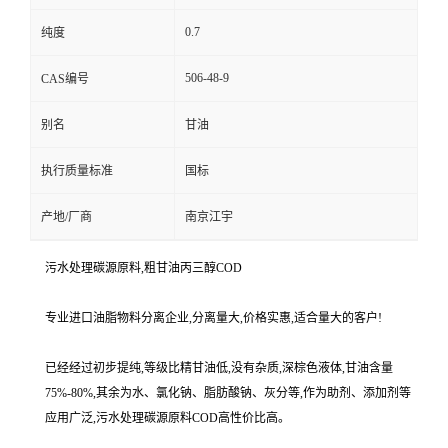
0.7
纯度
506-48-9
CAS编号
别名
甘油
执行质量标准
国标
产地/厂商
南京江宇
污水处理碳源原料,粗甘油丙三醇COD
专业进口油脂物料分离企业,分离量大,价格实惠,适合量大的客户!
已经经过初步提纯,等级比精甘油低,没有杂质,深棕色液体,甘油含量
75%-80%,其余为水、氯化钠、脂肪酸钠、灰分等,作为助剂、添加剂等
应用广泛,污水处理碳源原料COD高性价比高。