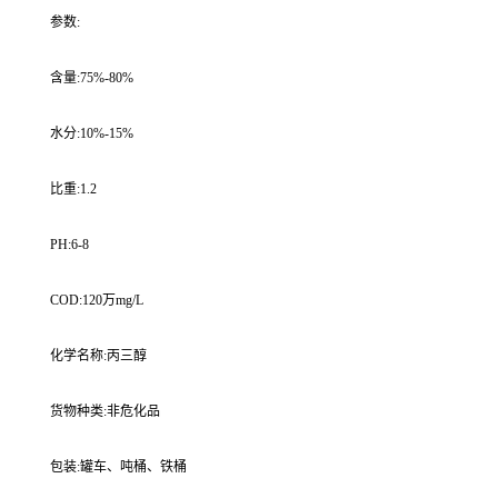
参数:
含量:75%-80%
水分:10%-15%
比重:1.2
PH:6-8
COD:120万mg/L
化学名称:丙三醇
货物种类:非危化品
包装:罐车、吨桶、铁桶