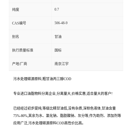
0.7
纯度
506-48-9
CAS编号
别名
甘油
执行质量标准
国标
产地/厂商
南京江宇
污水处理碳源原料,粗甘油丙三醇COD
专业进口油脂物料分离企业,分离量大,价格实惠,适合量大的客户!
已经经过初步提纯,等级比精甘油低,没有杂质,深棕色液体,甘油含量
75%-80%,其余为水、氯化钠、脂肪酸钠、灰分等,作为助剂、添加剂等
应用广泛,污水处理碳源原料COD高性价比高。