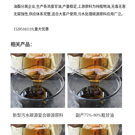
油酯分离企业,生产各浓度甘油,产量稳定,上游原料为纯植物油,无毒无害
无腐蚀性,供应体系完整,适合大客户使用,污水处理碳源原料应用广泛。
15205161119,量大优惠
相关产品：
新型污水碳源复合碳源原料
副产75%-80%粗甘油
甘油COD120万