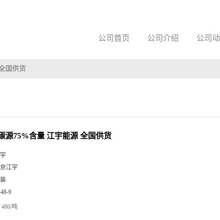
公司首页
公司介绍
公司动
 全国供货
碳源75%含量 江宇能源 全国供货
宇
京江宇
装
-48-9
480/吨