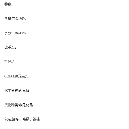
参数:
含量:75%-80%
水分:10%-15%
比重:1.2
PH:6-8
COD:120万mg/L
化学名称:丙三醇
货物种类:非危化品
包装:罐车、吨桶、铁桶