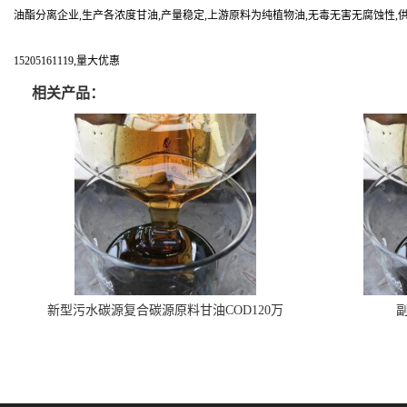
油酯分离企业,生产各浓度甘油,产量稳定,上游原料为纯植物油,无毒无害无腐蚀性,
15205161119,量大优惠
相关产品：
新型污水碳源复合碳源原料甘油COD120万
副