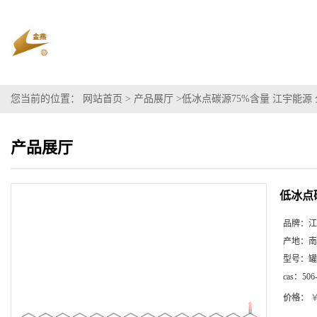
您当前的位置：
网站首页
>
产品展厅
>
低冰点碳源75%含量 江宇能源
产品展厅
低冰点
品牌：
江
产地：
南
型号：
罐
cas：
506
价格：
￥