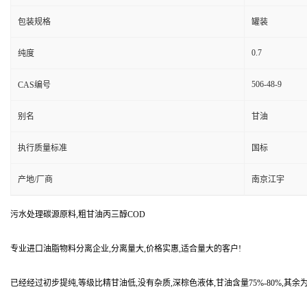
包装规格
罐装
0.7
纯度
506-48-9
CAS编号
别名
甘油
执行质量标准
国标
产地/厂商
南京江宇
污水处理碳源原料,粗甘油丙三醇COD
专业进口油脂物料分离企业,分离量大,价格实惠,适合量大的客户!
已经经过初步提纯,等级比精甘油低,没有杂质,深棕色液体,甘油含量75%-80%,