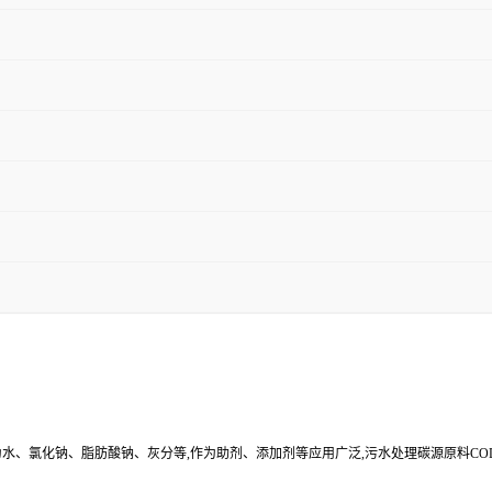
其余为水、氯化钠、脂肪酸钠、灰分等,作为助剂、添加剂等应用广泛,污水处理碳源原料C