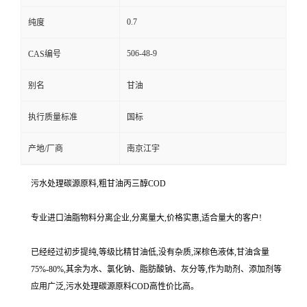
0.7
纯度
506-48-9
CAS编号
别名
甘油
执行质量标准
国标
产地/厂商
南京江宇
污水处理碳源原料,粗甘油丙三醇COD
专业进口油脂物料分离企业,分离量大,价格实惠,适合量大的客户!
已经经过初步提纯,等级比精甘油低,没有杂质,深棕色液体,甘油含量
75%-80%,其余为水、氯化钠、脂肪酸钠、灰分等,作为助剂、添加剂等
应用广泛,污水处理碳源原料COD高性价比高。