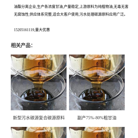
油酯分离企业,生产各浓度甘油,产量稳定,上游原料为纯植物油,无毒无害
无腐蚀性,供应体系完整,适合大客户使用,污水处理碳源原料应用广泛。
15205161119,量大优惠
相关产品：
新型污水碳源复合碳源原料
副产75%-80%粗甘油
甘油COD120万