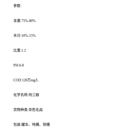
参数:
含量:75%-80%
水分:10%-15%
比重:1.2
PH:6-8
COD:120万mg/L
化学名称:丙三醇
货物种类:非危化品
包装:罐车、吨桶、铁桶