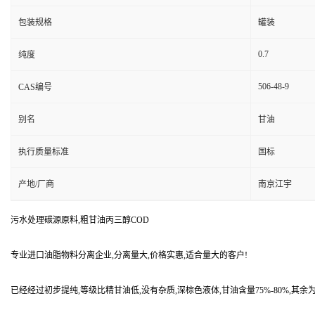
包装规格
罐装
0.7
纯度
506-48-9
CAS编号
别名
甘油
执行质量标准
国标
产地/厂商
南京江宇
污水处理碳源原料,粗甘油丙三醇COD
专业进口油脂物料分离企业,分离量大,价格实惠,适合量大的客户!
已经经过初步提纯,等级比精甘油低,没有杂质,深棕色液体,甘油含量75%-80%,