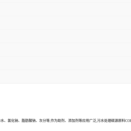
其余为水、氯化钠、脂肪酸钠、灰分等,作为助剂、添加剂等应用广泛,污水处理碳源原料C