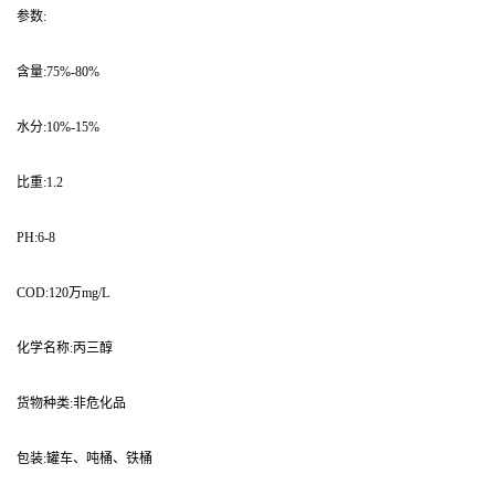
参数:
含量:75%-80%
水分:10%-15%
比重:1.2
PH:6-8
COD:120万mg/L
化学名称:丙三醇
货物种类:非危化品
包装:罐车、吨桶、铁桶