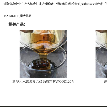
油酯分离企业,生产各浓度甘油,产量稳定,上游原料为纯植物油,无毒无害无腐蚀性,
15205161119,量大优惠
相关产品：
新型污水碳源复合碳源原料甘油COD120万
副