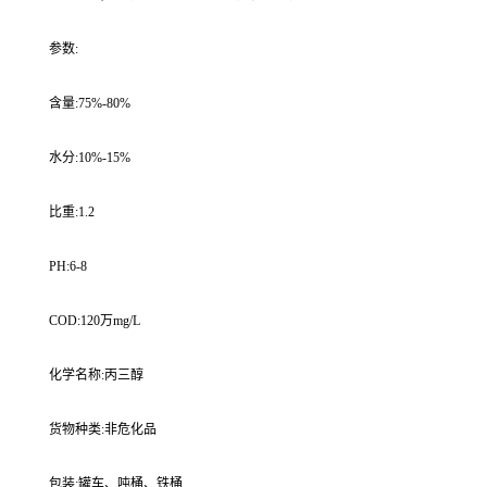
参数:
含量:75%-80%
水分:10%-15%
比重:1.2
PH:6-8
COD:120万mg/L
化学名称:丙三醇
货物种类:非危化品
包装:罐车、吨桶、铁桶