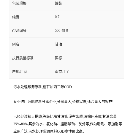
包装规格
罐装
0.7
纯度
506-48-9
CAS编号
别名
甘油
执行质量标准
国标
产地/厂商
南京江宇
污水处理碳源原料,粗甘油丙三醇COD
专业进口油脂物料分离企业,分离量大,价格实惠,适合量大的客户!
已经经过初步提纯,等级比精甘油低,没有杂质,深棕色液体,甘油含量
75%-80%,其余为水、氯化钠、脂肪酸钠、灰分等,作为助剂、添加剂等
应用广泛,污水处理碳源原料COD高性价比高。