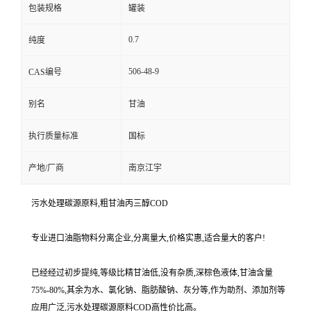
包装规格
罐装
0.7
纯度
506-48-9
CAS编号
别名
甘油
执行质量标准
国标
产地/厂商
南京江宇
污水处理碳源原料,粗甘油丙三醇COD
专业进口油脂物料分离企业,分离量大,价格实惠,适合量大的客户!
已经经过初步提纯,等级比精甘油低,没有杂质,深棕色液体,甘油含量
75%-80%,其余为水、氯化钠、脂肪酸钠、灰分等,作为助剂、添加剂等
应用广泛,污水处理碳源原料COD高性价比高。