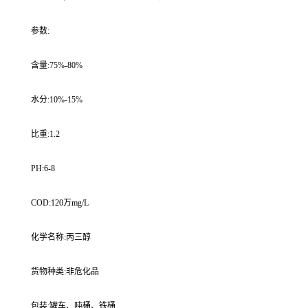
参数:
含量:75%-80%
水分:10%-15%
比重:1.2
PH:6-8
COD:120万mg/L
化学名称:丙三醇
货物种类:非危化品
包装:罐车、吨桶、铁桶