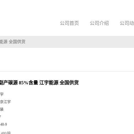
公司首页
公司介绍
公司动
宇能源 全国供货
副产碳源 85%含量 江宇能源 全国供货
宇
京江宇
装
7
-48-9
480/吨