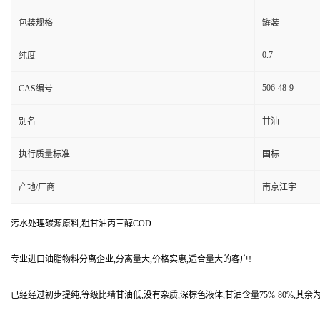
包装规格
罐装
0.7
纯度
506-48-9
CAS编号
别名
甘油
执行质量标准
国标
产地/厂商
南京江宇
污水处理碳源原料,粗甘油丙三醇COD
专业进口油脂物料分离企业,分离量大,价格实惠,适合量大的客户!
已经经过初步提纯,等级比精甘油低,没有杂质,深棕色液体,甘油含量75%-80%,