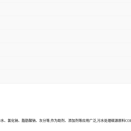
其余为水、氯化钠、脂肪酸钠、灰分等,作为助剂、添加剂等应用广泛,污水处理碳源原料C