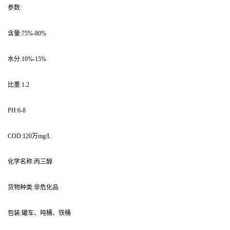
参数:
含量:75%-80%
水分:10%-15%
比重:1.2
PH:6-8
COD:120万mg/L
化学名称:丙三醇
货物种类:非危化品
包装:罐车、吨桶、铁桶