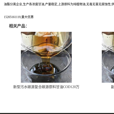
油酯分离企业,生产各浓度甘油,产量稳定,上游原料为纯植物油,无毒无害无腐蚀性,
15205161119,量大优惠
相关产品：
新型污水碳源复合碳源原料甘油COD120万
副