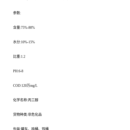
参数:
含量:75%-80%
水分:10%-15%
比重:1.2
PH:6-8
COD:120万mg/L
化学名称:丙三醇
货物种类:非危化品
包装:罐车、吨桶、铁桶