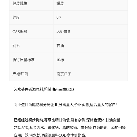
包装规格
罐装
0.7
纯度
506-48-9
CAS编号
别名
甘油
执行质量标准
国标
产地/厂商
南京江宇
污水处理碳源原料,粗甘油丙三醇COD
专业进口油脂物料分离企业,分离量大,价格实惠,适合量大的客户!
已经经过初步提纯,等级比精甘油低,没有杂质,深棕色液体,甘油含量
75%-80%,其余为水、氯化钠、脂肪酸钠、灰分等,作为助剂、添加剂等
应用广泛,污水处理碳源原料COD高性价比高。