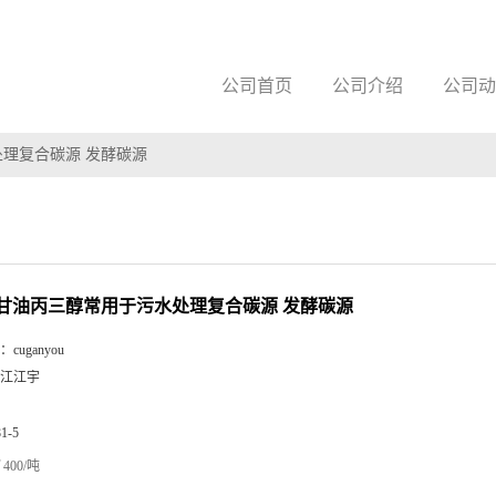
公司首页
公司介绍
公司动
处理复合碳源 发酵碳源
粗甘油丙三醇常用于污水处理复合碳源 发酵碳源
：
cuganyou
江江宇
81-5
400/吨