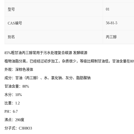
01
型号
56-81-5
CAS编号
别名
丙三醇
85%粗甘油丙三醇常用于污水处理复合碳源 发酵碳源
植物油脂分离，已经经过初步加工，杂质很少，等级比精制甘油低，甘油含量在8
外观：深棕色液体
成分：甘油（丙三醇）、水、氯化钠、灰分、脂肪酸钠
甘油含量：80%
水分：10%
比重：1.2
PH：6-7
沸点：290度
分子式：C3H8O3