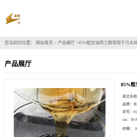
您当前的位置：
网站首页
>
产品展厅
>
85%粗甘油丙三醇常用于污水
产品展厅
85%
英文名称
品牌：
长
货号：
01
cas：
56-
价格：
￥