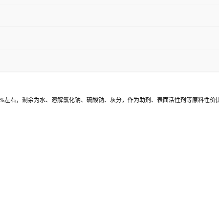
0%左右，剩余为水、溶解氯化钠、硫酸钠、灰分，作为助剂、表面活性剂等原料性价