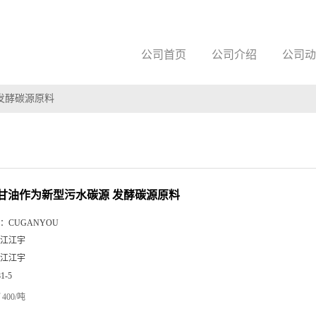
公司首页
公司介绍
公司动
 发酵碳源原料
粗甘油作为新型污水碳源 发酵碳源原料
：
CUGANYOU
江江宇
江江宇
81-5
400/吨