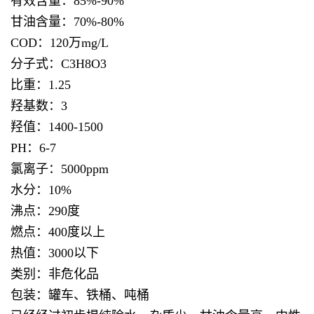
有效含量：85%-90%
甘油含量：70%-80%
COD：120万mg/L
分子式：C3H8O3
比重：1.25
羟基数：3
羟值：1400-1500
PH：6-7
氯离子：5000ppm
水分：10%
沸点：290度
燃点：400度以上
热值：3000以下
类别：非危化品
包装：罐车、铁桶、吨桶