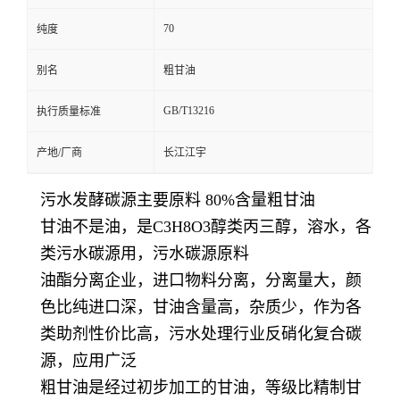
70
纯度
别名
粗甘油
GB/T13216
执行质量标准
产地/厂商
长江江宇
污水发酵碳源主要原料 80%含量粗甘油
甘油不是油，是C3H8O3醇类丙三醇，溶水，各
类污水碳源用，污水碳源原料
油酯分离企业，进口物料分离，分离量大，颜
色比纯进口深，甘油含量高，杂质少，作为各
类助剂性价比高，污水处理行业反硝化复合碳
源，应用广泛
粗甘油是经过初步加工的甘油，等级比精制甘