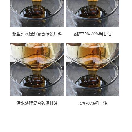
新型污水碳源复合碳源原料
副产75%-80%粗甘油
甘油COD120万
污水处理复合碳源甘油
75%-80%粗甘油
COD120万