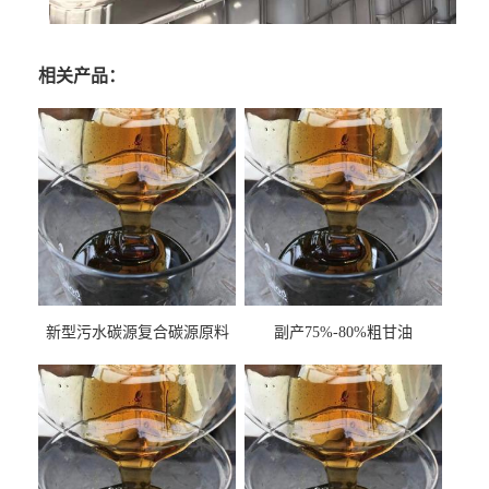
相关产品：
新型污水碳源复合碳源原料
副产75%-80%粗甘油
甘油COD120万