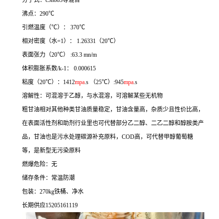
分子式：c3h8o3等混合
沸点：290℃
引燃温度（℃）： 370℃
相对密度（水=1）： 1.26331（20℃）
表面张力（20℃） :63.3 mn/m
体积膨胀系数/k-1： 0.000615
粘度（20℃）：1412
mpa
.s （25℃）:945
mpa
.s
溶解性：可混溶于乙醇，与水混溶，可溶解某些无机物
粗甘油相对其他种类甘油质量稳定，甘油含量高，杂质少且性价比高，
在表面活性剂和助剂行业里也可代替部分乙二醇、二乙二醇和醇胺类产
品，甘油也是污水处理碳源补充原料，COD高，可代替甲醇葡萄糖
等，是新型无污染原料
燃爆危险：无
储存条件：常温防潮
包装：270kg铁桶、净水
长期供应15205161119