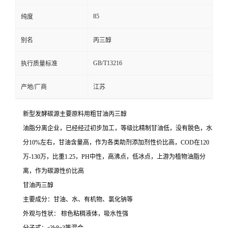
85
纯度
别名
丙三醇
GB/T13216
执行质量标准
产地/厂商
江苏
新型发酵碳源主要原料用粗甘油丙三醇
油脂分离企业，已经经过初步加工，等级比精制甘油低，没有脱色，水
分10%左右，甘油含量高，作为各类助剂添加剂性价比高，COD在120
万-130万，比重1.25，PH中性，高沸点，低冰点，上游为植物油脂分
离，作为碳源性价比高
甘油丙三醇
主要成分：甘油、水、有机物、氯化钠等
外观与性状： 棕色粘稠液体，吸水性强