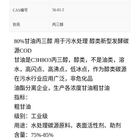
56-81-5
CAS编号
别名
丙三醇
80%甘油丙三醇 用于污水处理 醇类新型发酵碳
源COD
甘油是C3H8O3丙三醇，醇类，不是油类，溶
水，高闪点、高沸点，低冰点，作为醇类碳源
在污水行业应用广泛，非危化品
油酯分离企业，生产各浓度甘油粗甘油
指标：
粗甘油
级别：工业级
用途：水处理碳源原料、表面活性剂、助剂
含量：75%-85%