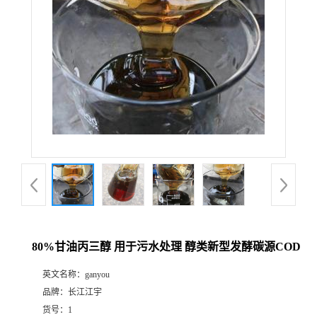
80%甘油丙三醇 用于污水处理 醇类新型发酵碳源COD
英文名称：
ganyou
品牌：
长江江宇
货号：
1