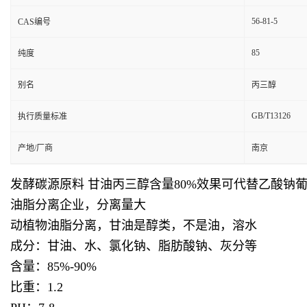
56-81-5
CAS编号
85
纯度
别名
丙三醇
GB/T13126
执行质量标准
产地/厂商
南京
发酵碳源原料 甘油丙三醇含量80%效果可代替乙酸钠
油脂分离企业，分离量大
动植物油脂分离，甘油是醇类，不是油，溶水
成分：甘油、水、氯化钠、脂肪酸钠、灰分等
含量：85%-90%
比重：1.2