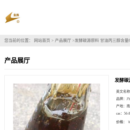
您当前的位置：
网站首页
>
产品展厅
>
发酵碳源原料 甘油丙三醇含量
产品展厅
发酵碳
英文名称
品牌：
J
产地：
南
cas：
56-
价格：
￥