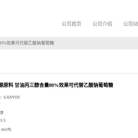
公司首页
公司介绍
公司动
80%效果可代替乙酸钠葡萄糖
源原料 甘油丙三醇含量80%效果可代替乙酸钠葡萄糖
：
GANYOU
Y
京
81-5
400/吨