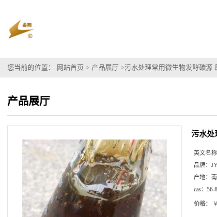
您当前的位置：
网站首页
>
产品展厅
>
污水处理常用微生物发酵碳源 
产品展厅
污水处
英文名称
品牌：
J
产地：
南
cas：
56-
价格：
￥