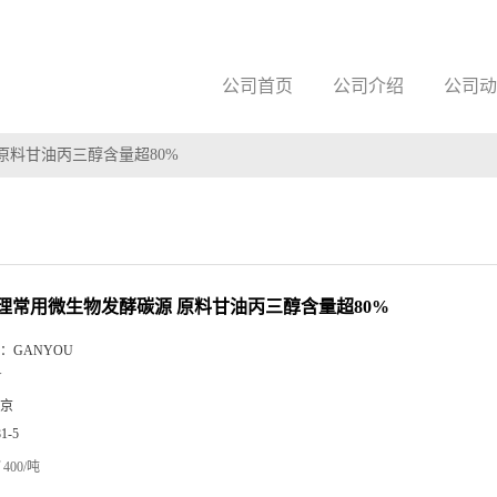
公司首页
公司介绍
公司动
原料甘油丙三醇含量超80%
理常用微生物发酵碳源 原料甘油丙三醇含量超80%
：
GANYOU
Y
京
81-5
400/吨