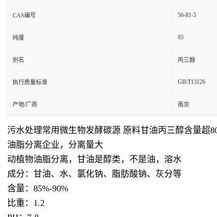
56-81-5
CAS编号
85
纯度
别名
丙三醇
GB/T13126
执行质量标准
产地/厂商
南京
污水处理常用微生物发酵碳源 原料甘油丙三醇含量超8
油脂分离企业，分离量大
动植物油脂分离，甘油是醇类，不是油，溶水
成分：甘油、水、氯化钠、脂肪酸钠、灰分等
含量：85%-90%
比重：1.2