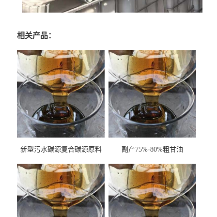
相关产品：
新型污水碳源复合碳源原料
副产75%-80%粗甘油
甘油COD120万