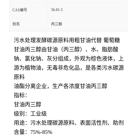
56-81-5
CAS编号
别名
丙三醇
污水处理发酵碳源原料用粗甘油代替 葡萄糖
甘油丙三醇由甘油（丙三醇）、水、脂肪酸
钠、氯化钠、灰分组成，外观为棕色液体，上
游为植物油，无毒非危化品，是各类污水碳源
原料
油酯分离企业，生产各浓度甘油丙三醇
指标：
甘油
丙三醇
级别：工业级
用途：污水处理碳源原料、表面活性剂、助剂
含量：75%-85%