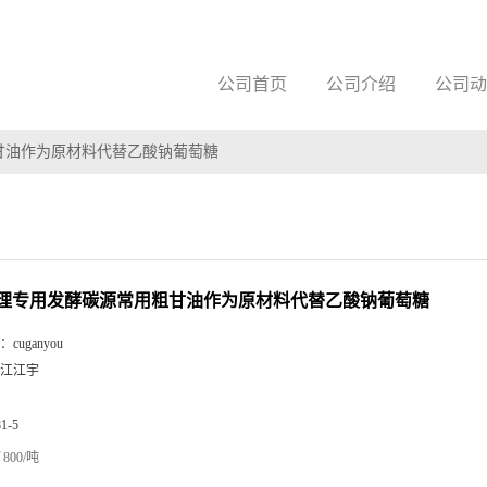
公司首页
公司介绍
公司动
甘油作为原材料代替乙酸钠葡萄糖
理专用发酵碳源常用粗甘油作为原材料代替乙酸钠葡萄糖
：
cuganyou
江江宇
81-5
800/吨