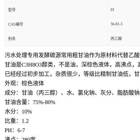
01
型号
56-81-5
CAS编号
别名
丙三醇
污水处理专用发酵碳源常用粗甘油作为原材料代替乙酸
甘油是C3H8O3醇类，不是油，深棕色液体，高沸
已经经过初步加工，杂质很少，等级比精制甘油低，甘
外观：棕色液体
成分：甘油（丙三醇）、水、氯化钠、灰分、脂肪酸钠
甘油含量：75%-80%
水分：10%
比重：1.2
PH：6-7
沸点：280度