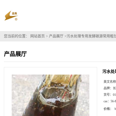
您当前的位置：
网站首页
>
产品展厅
>
污水处理专用发酵碳源常用粗
产品展厅
污水处
英文名称
品牌：
长
货号：
01
cas：
56-
价格：
￥