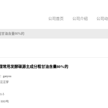
公司首页
公司介绍
公司动
甘油含量80%的
理常用发酵碳源主成分粗甘油含量80%的
：
ganyou
江江宇
81-5
800/吨