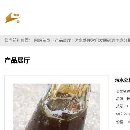
您当前的位置：
网站首页
>
产品展厅
>
污水处理常用发酵碳源主成分粗
产品展厅
污水处
英文名称
品牌：
长
货号：
1
cas：
56-
价格：
￥