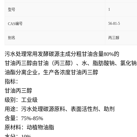
1
型号
56-81-5
CAS编号
别名
丙三醇
污水处理常用发酵碳源主成分粗甘油含量80%的
甘油丙三醇由甘油（丙三醇）、水、脂肪酸钠、氯化钠
油酯分离企业，生产各浓度甘油丙三醇
指标：
甘油
丙三醇
级别：工业级
用途：污水处理碳源原料、表面活性剂、助剂
含量：75%-85%
原材料：动植物油脂
水分：10%