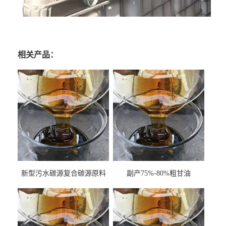
相关产品：
新型污水碳源复合碳源原料
副产75%-80%粗甘油
甘油COD120万