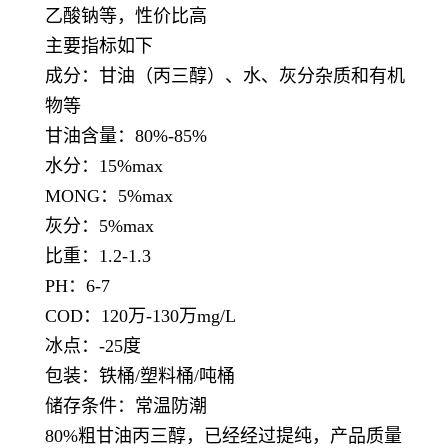
乙酸钠等，性价比高
主要指标如下
成分：甘油（丙三醇）、水、灰分杂质和有机
物等
甘油含量：80%-85%
水分：15%max
MONG：5%max
灰分：5%max
比重：1.2-1.3
PH：6-7
COD：120万-130万mg/L
冰点：-25度
包装：铁桶/塑料桶/吨桶
储存条件：常温防潮
80%粗甘油丙三醇，已经经过提纯，产品质量