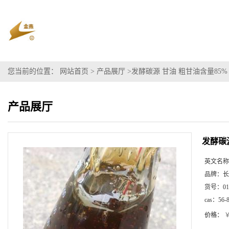
您当前的位置：
网站首页
>
产品展厅
>
发酵碳源 甘油 粗甘油含量85%
产品展厅
发酵碳
英文名称
品牌：
长
货号：
01
cas：
56-
价格：
￥