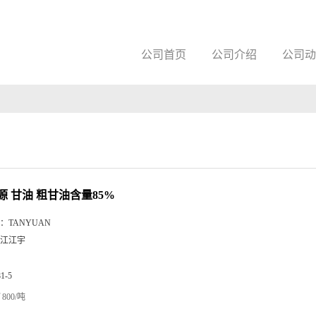
公司首页
公司介绍
公司动
源 甘油 粗甘油含量85%
：
TANYUAN
江江宇
81-5
800/吨