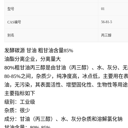
01
型号
56-81-5
CAS编号
别名
丙三醇
发酵碳源 甘油 粗甘油含量85%
油酯分离企业，分离量大
80%粗甘油
丙三醇
是由甘油（丙三醇）、水、灰分、无
80-85%之间，杂质少，纯净度高，冰点低，主要用
油，
无污染，其表面活性、增塑固化性、生物性等用途
主要指标如下
级别：工业级
杂质：很少
成分：甘油（丙三醇）、水、灰分杂质和溶解氯化钠
甘油含量：80%-85%