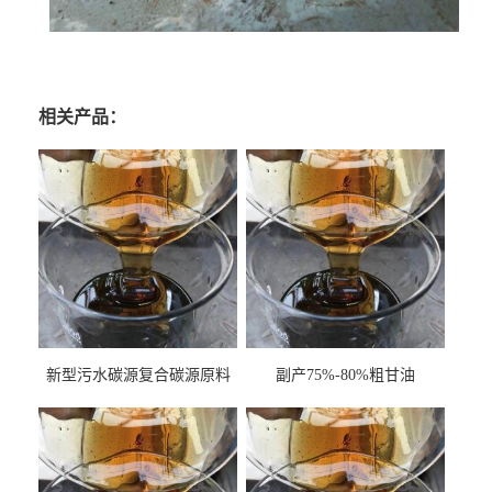
相关产品：
新型污水碳源复合碳源原料
副产75%-80%粗甘油
甘油COD120万