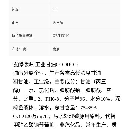
85
纯度
别名
丙三醇
GB/T13216
执行质量标准
产地/厂商
南京
发酵碳源 工业甘油CODBOD
油酯分离企业，生产各类高低浓度甘油
粗甘油，工业级，主要成分：甘油（丙三
醇）、水、氯化钠、脂肪酸钠、脂肪酸、灰
分，比重1.2，PH6-8，分子量96，水分10%，深
棕色液体，溶水，总甘含量：75-85%，
COD120万mg/L，污水处理碳源用原料，代替
甲醇乙酸钠葡萄糖，非危化品，常年生产，质