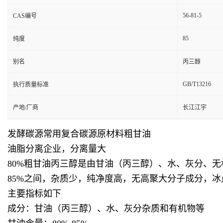
56-81-5
CAS编号
85
纯度
别名
丙三醇
GB/T13216
执行质量标准
产地/厂商
长江江宇
发酵碳源常用复合碳源原材料粗甘油
油脂分离企业，分离量大
80%粗甘油丙三醇是由甘油（丙三醇）、水、灰分、无
85%之间，杂质少，纯净度高，无高聚大分子成分，
主要指标如下
成分：甘油（丙三醇）、水、灰分杂质和有机物等