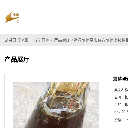
您当前的位置：
网站首页
>
产品展厅
>
发酵碳源常用复合碳源原材料
产品展厅
发酵碳
英文名称
品牌：
长
产地：
长
cas：
56-
价格：
￥