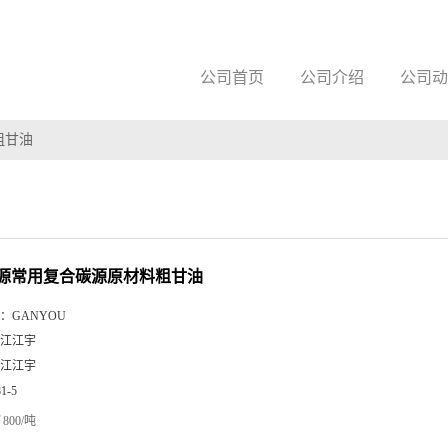
公司首页
公司介绍
公司动
粗甘油
源常用复合碳源原材料粗甘油
：
GANYOU
江江宇
江江宇
81-5
800/吨