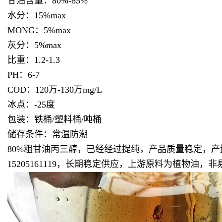
甘油含量：80%-85%
水分：15%max
MONG：5%max
灰分：5%max
比重：1.2-1.3
PH：6-7
COD：120万-130万mg/L
冰点：-25度
包装：铁桶/塑料桶/吨桶
储存条件：常温防潮
80%粗甘油丙三醇，已经经过提纯，产品质量稳定，
15205161119，长期稳定供应，上游原料为植物油