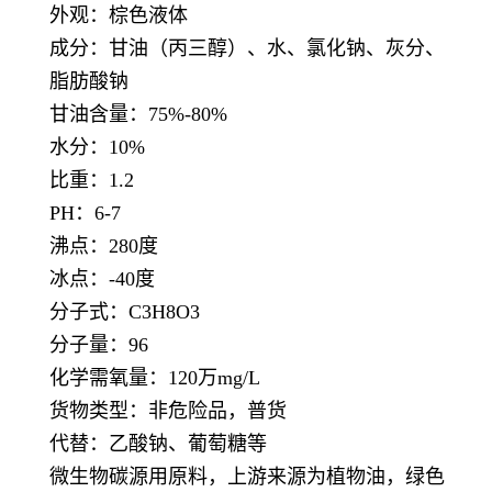
外观：棕色液体
成分：甘油（丙三醇）、水、氯化钠、灰分、
脂肪酸钠
甘油含量：75%-80%
水分：10%
比重：1.2
PH：6-7
沸点：280度
冰点：-40度
分子式：C3H8O3
分子量：96
化学需氧量：120万mg/L
货物类型：非危险品，普货
代替：乙酸钠、葡萄糖等
微生物碳源用原料，上游来源为植物油，绿色