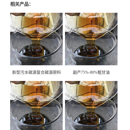
相关产品：
新型污水碳源复合碳源原料
副产75%-80%粗甘油
甘油COD120万