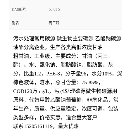
56-81-5
CAS编号
别名
丙三醇
污水处理常用碳源 微生物主要碳源 乙酸钠碳源
油酯分离企业，生产各类高低浓度甘油
粗甘油，工业级，主要成分：甘油（丙三
醇）、水、氯化钠、脂肪酸钠、脂肪酸、灰
分，比重1.2，PH6-8，分子量96，水分10%，深
棕色液体，溶水，总甘含量：75-85%，
COD120万mg/L，污水处理碳源
微生物碳源
用
原料，代替甲醇乙酸钠葡萄糖，非危化品，常
年生产，质量、供应量稳定，浓度可调，包装
类型多样，价格实惠，适合量大客户
联系15205161119，量大优惠